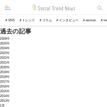
＃SNS
＃トレンド
＃コラム
＃インタビュー
＃women
＃m
過去の記事
2026
年
2025
年
2024
年
2023
年
2022
年
2021
年
2020
年
2019
年
2018
年
2017
年
2016
年
2015
年
2014
年
2013
年
1月