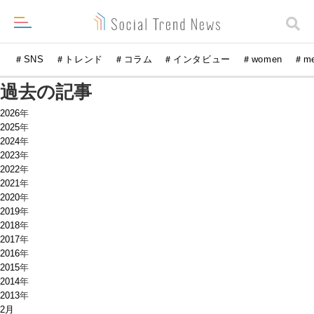
＃SNS
＃トレンド
＃コラム
＃インタビュー
＃women
＃m
過去の記事
2026
年
2025
年
2024
年
2023
年
2022
年
2021
年
2020
年
2019
年
2018
年
2017
年
2016
年
2015
年
2014
年
2013
年
2月