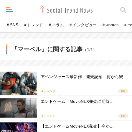
＃SNS
＃トレンド
＃コラム
＃インタビュー
＃women
＃m
「マーベル」に関する記事
（1/1）
アベンジャーズ最新作・発売記念 何から観…
＃トレンド
PR
エンドゲーム MovieNEX発売に期待…
＃トレンド
PR
【エンドゲームMovieNEX発売】今か…