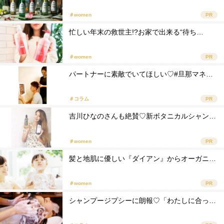
＃women
PR
忙しい年末の救世主!?お家で出来る“待ち…
＃women
PR
パートナーに素敵でいてほしい♡#旦那マネ…
＃コラム
PR
吉川ひなのさんも絶賛♡新ボタニカルシャン…
＃women
PR
髪と地肌に優しい『ダイアン』からオーガニ…
＃women
PR
シャンプージプシーに朗報♡「わたしに合っ…