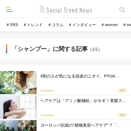
＃SNS
＃トレンド
＃コラム
＃インタビュー
＃women
＃m
「シャンプー」に関する記事
（1/1）
4割の人が気になる頭皮のニオイ。PYUA…
＃women
PR
ヘアケアは「アミノ酸補給」がカギ！美髪ス…
＃women
PR
ヨーロッパ伝統の“植物美容ヘアケア”？「…