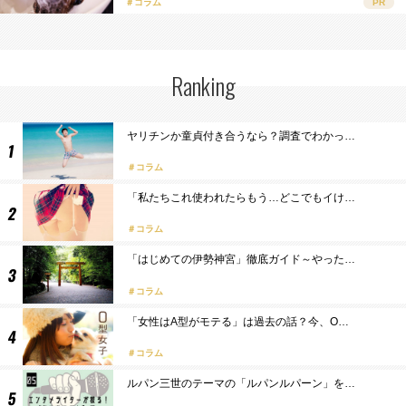
＃コラム
PR
Ranking
ヤリチンか童貞付き合うなら？調査でわかっ…
コラム
「私たちこれ使われたらもう…どこでもイけ…
コラム
「はじめての伊勢神宮」徹底ガイド～やった…
コラム
「女性はA型がモテる」は過去の話？今、O…
コラム
ルパン三世のテーマの「ルパンルパーン」を…