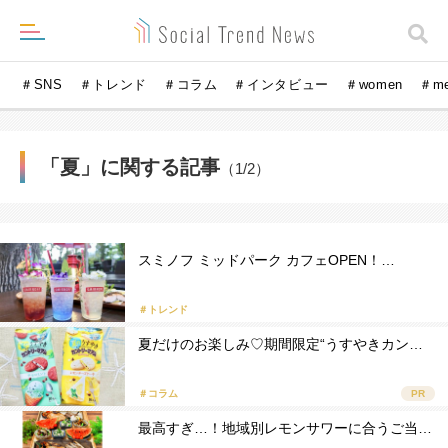
＃SNS
＃トレンド
＃コラム
＃インタビュー
＃women
＃m
「夏」に関する記事
（1/2）
スミノフ ミッドパーク カフェOPEN！…
＃トレンド
夏だけのお楽しみ♡期間限定“うすやきカン…
＃コラム
PR
最高すぎ…！地域別レモンサワーに合うご当…