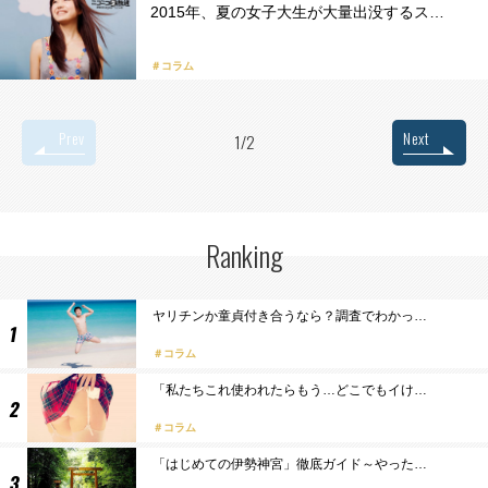
2015年、夏の女子大生が大量出没するス…
＃コラム
Prev
Next
1/2
Ranking
ヤリチンか童貞付き合うなら？調査でわかっ…
コラム
「私たちこれ使われたらもう…どこでもイけ…
コラム
「はじめての伊勢神宮」徹底ガイド～やった…