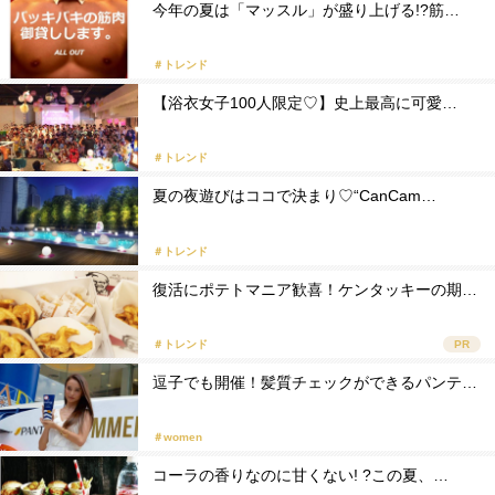
今年の夏は「マッスル」が盛り上げる!?筋…
＃トレンド
【浴衣女子100人限定♡】史上最高に可愛…
＃トレンド
夏の夜遊びはココで決まり♡“CanCam…
＃トレンド
復活にポテトマニア歓喜！ケンタッキーの期…
＃トレンド
PR
逗子でも開催！髪質チェックができるパンテ…
＃women
コーラの香りなのに甘くない! ?この夏、…