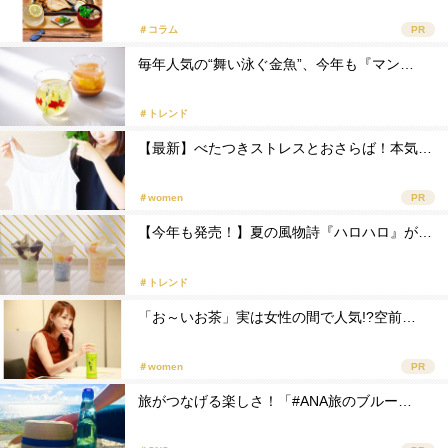
＃コラム
PR
毎年人気の“舞い泳ぐ金魚”、今年も『マン…
＃トレンド
【最新】べたつきストレスとおさらば！本気…
＃women
PR
【今年も発売！】夏の風物詩『ハロハロ』が…
＃トレンド
「お～いお茶」実は女性の間で人気!?空前…
＃women
PR
旅がつなげる楽しさ！「#ANA旅のブルー…