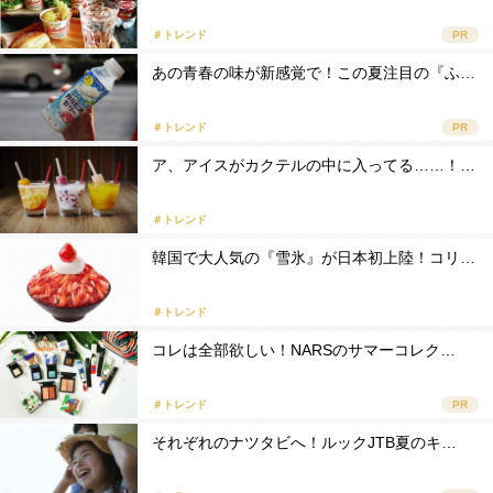
＃トレンド
PR
あの青春の味が新感覚で！この夏注目の『ふ…
＃トレンド
PR
ア、アイスがカクテルの中に入ってる……！…
＃トレンド
韓国で大人気の『雪氷』が日本初上陸！コリ…
＃トレンド
コレは全部欲しい！NARSのサマーコレク…
＃トレンド
PR
それぞれのナツタビへ！ルックJTB夏のキ…