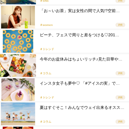
＃SNS
PR
「お～いお茶」実は女性の間で人気!?空前…
＃women
PR
ビーチ、フェスで周りと差をつける♡201…
＃トレンド
今年のお盆休みはちょいリッチ♪見た目華や…
＃コラム
PR
インスタ女子も夢中♡ 「#アイスの実」で…
＃トレンド
PR
夏はすぐそこ！みんなでウェイ出来るオスス…
＃コラム
PR