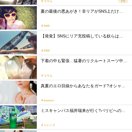
＃コラム
PR
夏の最後の悪あがき！非リアがSNS上だけ…
＃SNS
【発覚】SNSにリア充投稿している奴らは…
＃SNS
下着の中も緊張…猛暑のリクルートスーツ中…
＃コラム
真夏のエロ目線からあなたをガード?オシャ…
＃women
ミスキャンパス福井瑞来が行く?パリピへの…
＃トレンド