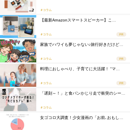
＃コラム
【最新Amazonスマートスピーカー】こ…
＃コラム
PR
家族でハワイも夢じゃない♪旅行好きだけど…
＃コラム
PR
料理におしゃべり、子育てに大活躍！ “マ…
＃コラム
PR
「遅刻～！」と食パンかじり走で衝突のシー…
＃コラム
女ゴコロ大調査！少女漫画の「お前､おもし…