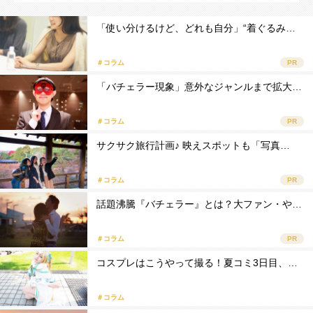
「使い分けるけど、どれも自分」“着ぐるみ…
＃コラム
PR
「バチェラー現象」意外なジャンルまで拡大…
＃コラム
PR
サクサク旅行計画♪ 映えスポットも「写真…
＃コラム
PR
話題沸騰『バチェラー』とは？大ファン・や…
＃コラム
PR
コスプレはこうやって撮る！夏コミ3日目、…
＃コラム