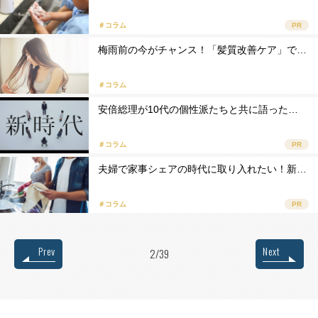
＃コラム
PR
梅雨前の今がチャンス！「髪質改善ケア」で…
＃コラム
安倍総理が10代の個性派たちと共に語った…
＃コラム
PR
夫婦で家事シェアの時代に取り入れたい！新…
＃コラム
PR
Prev
Next
2/39