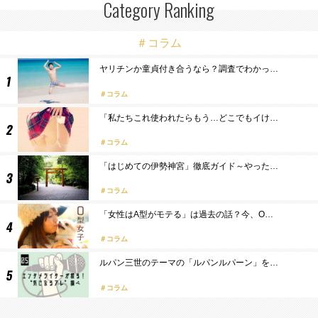
Category Ranking
＃コラム
ヤリチンか童貞付き合うなら？調査でわかっ…
コラム
「私たちこれ使われたらもう…どこでもイけ…
コラム
「はじめての伊勢神宮」徹底ガイド～やった…
コラム
「女性はA型がモテる」は過去の話？今、O…
コラム
ルパン三世のテーマの「ルパンルパーン」を…
コラム