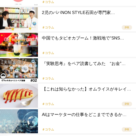
＃コラム
2児のパパNON STYLE石田が専門家…
＃コラム
PR
中国でもタピオカブーム！激戦地で“SNS…
＃コラム
『実験思考』をペア読書してみた “お金”…
＃コラム
【これは知らなかった】オムライスがキレイ…
＃コラム
PR
AIはマーケターの仕事をどこまでできるか…
＃コラム
PR