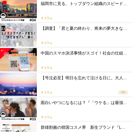
福岡市に見る、トップダウン組織のスピード…
＃コラム
【調査】「君と夏の終わり、将来の夢大きな…
＃コラム
中国のスマホ決済事情がスゴイ！社会の仕組…
＃コラム
【号泣必至】明日を忘れて泣ける日に。大人…
＃コラム
PR
面白いやつになるには？『「ウケる」は最強…
＃コラム
群雄割拠の韓国コスメ界 新生ブランド『L…