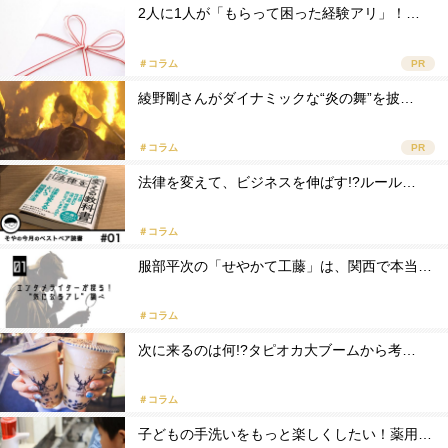
2人に1人が「もらって困った経験アリ」！…
＃コラム
PR
綾野剛さんがダイナミックな“炎の舞”を披…
＃コラム
PR
法律を変えて、ビジネスを伸ばす!?ルール…
＃コラム
服部平次の「せやかて工藤」は、関西で本当…
＃コラム
次に来るのは何!?タピオカ大ブームから考…
＃コラム
子どもの手洗いをもっと楽しくしたい！薬用…