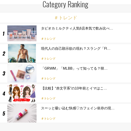
Category Ranking
＃トレンド
タピオカミルクティ人気6店本気で飲み比べ…
トレンド
現代人の自己顕示欲の現れ？スラング「Fl…
トレンド
「GRWM」「MLBB」って知ってる？韓…
トレンド
【比較】“赤文字系”の10年前とイマはこ…
トレンド
スーッと吸い込む快感♡カフェイン依存の現…
トレンド