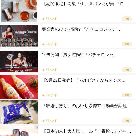
【期間限定】高級「生」食パン乃が美 『ロ…
＃トレンド
PR
実業家VSナンパ師!? 『バチェロレッテ…
＃トレンド
PR
10/9公開！男女逆転!?『バチェロレッ…
＃トレンド
PR
【9月22日発売】「カルピス」からカシス…
＃トレンド
PR
「牧場しぼり」のおいしさ際立つ動画が話題…
＃トレンド
PR
【日本初※】大人気ビール『一番搾り』から…