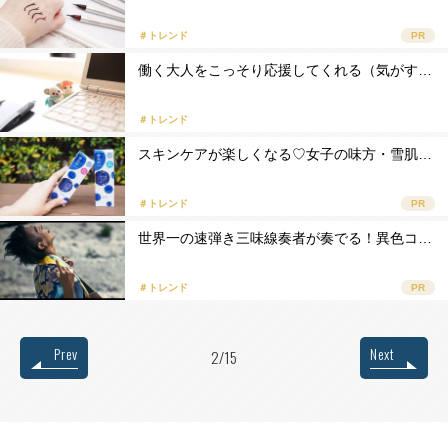
＃トレンド
PR
働く大人をこっそり応援してくれる（気がす…
＃トレンド
スキンケアが楽しくなる♡女子の味方・雪肌…
＃トレンド
PR
世界一の速弾き三味線奏者が奏でる！異色コ…
＃トレンド
PR
Prev
Next
2/15