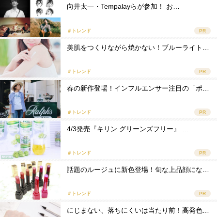
向井太一・Tempalayらが参加！ お…
＃トレンド
PR
美肌をつくりながら焼かない！ブルーライト…
＃トレンド
PR
春の新作登場！インフルエンサー注目の「ポ…
＃トレンド
PR
4/3発売『キリン グリーンズフリー』 …
＃トレンド
PR
話題のルージュに新色登場！旬な上品顔にな…
＃トレンド
PR
にじまない、落ちにくいは当たり前！高発色…