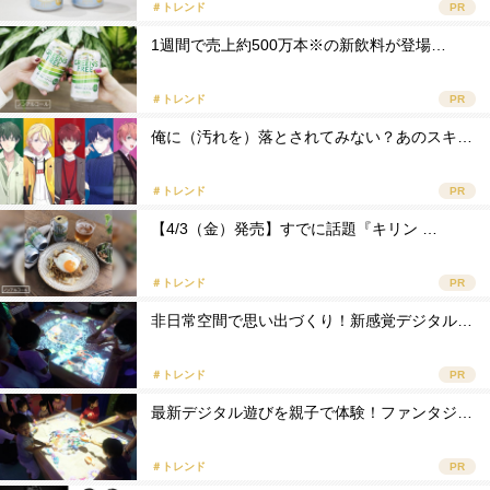
＃トレンド
PR
1週間で売上約500万本※の新飲料が登場…
＃トレンド
PR
俺に（汚れを）落とされてみない？あのスキ…
＃トレンド
PR
【4/3（金）発売】すでに話題『キリン …
＃トレンド
PR
非日常空間で思い出づくり！新感覚デジタル…
＃トレンド
PR
最新デジタル遊びを親子で体験！ファンタジ…
＃トレンド
PR