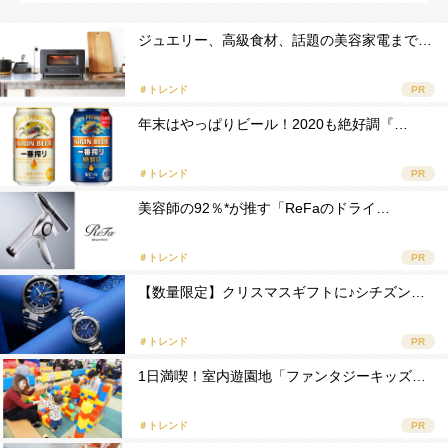
ジュエリー、高級食材、話題の美容家電まで…
＃トレンド
PR
年末はやっぱりビール！2020も絶好調『…
＃トレンド
PR
美容師の92％*が推す「ReFaのドライ…
＃トレンド
PR
【数量限定】クリスマスギフトに♪シチズン…
＃トレンド
PR
1日満喫！室内遊園地「ファンタジーキッズ…
＃トレンド
PR