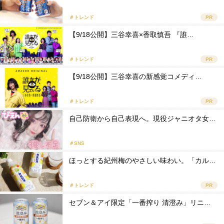
＃トレンド
PR
【9/18公開】三谷幸喜×香取慎吾 『誰…
＃トレンド
PR
【9/18公開】三谷幸喜の新感覚コメディ…
＃トレンド
PR
自己防衛から自己表現へ。現役ジャニオタ女…
＃SNS
ほっとする紀州梅のやさしい味わい。「カル…
＃トレンド
PR
セブン＆アイ限定「一番搾り 清澄み」リニ…